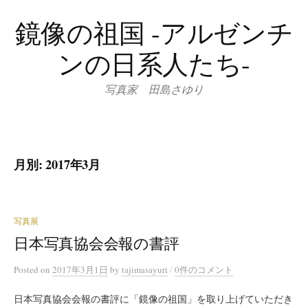
コ
鏡像の祖国 -アルゼンチ
ン
テ
ンの日系人たち-
ン
ツ
写真家 田島さゆり
へ
ス
キ
ッ
月別: 2017年3月
プ
写真展
日本写真協会会報の書評
/
Posted
on
2017年3月1日
by
tajimasayuri
0件のコメント
日本写真協会会報の書評に「鏡像の祖国」を取り上げていただき